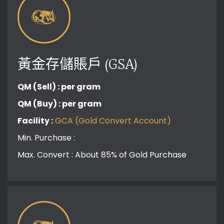
黃金存儲賬戶 (GSA)
QM (Sell) :
per gram
QM (Buy) :
per gram
Facility :
GCA (Gold Convert Account)
Min. Purchase :
Max. Convert : About 85% of Gold Purchase