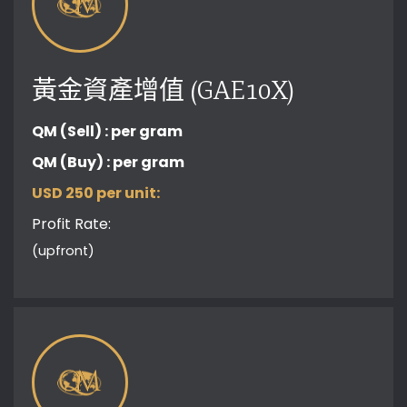
黃金資產增值 (GAE10X)
QM (Sell) :
per gram
QM (Buy) :
per gram
USD 250 per unit:
Profit Rate:
(upfront)