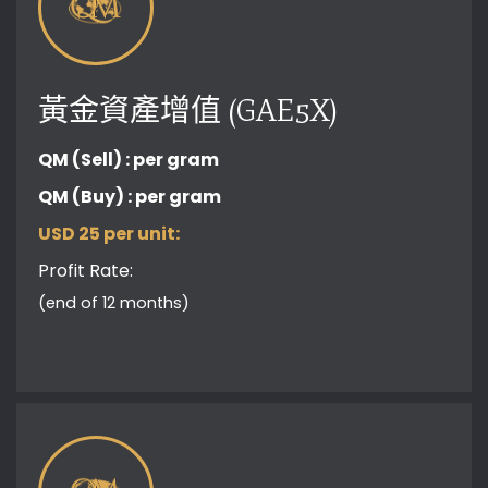
黃金資產增值 (GAE5X)
QM (Sell) :
per gram
QM (Buy) :
per gram
USD 25 per unit:
Profit Rate:
(end of 12 months)